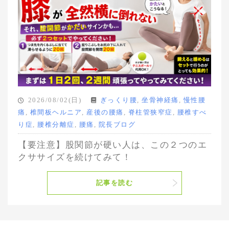
2026/08/02(日)
ぎっくり腰
,
坐骨神経痛
,
慢性腰
痛
,
椎間板ヘルニア
,
産後の腰痛
,
脊柱管狭窄症
,
腰椎すべ
り症
,
腰椎分離症
,
腰痛
,
院長ブログ
【要注意】股関節が硬い人は、この２つのエ
クササイズを続けてみて！
記事を読む