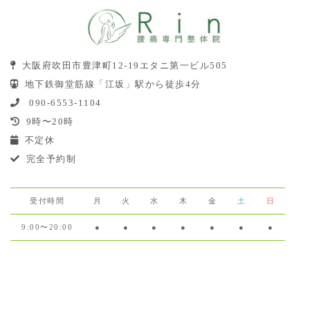
大阪府吹田市豊津町12-19エタニ第一ビル505
地下鉄御堂筋線「江坂」駅から徒歩4分
090-6553-1104
9時〜20時
不定休
完全予約制
受付時間
月
火
水
木
金
土
日
9:00〜20:00
●
●
●
●
●
●
●