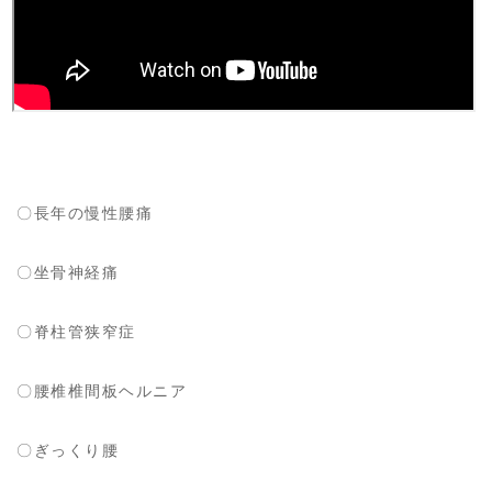
〇長年の慢性腰痛
〇坐骨神経痛
〇脊柱管狭窄症
〇腰椎椎間板ヘルニア
〇ぎっくり腰