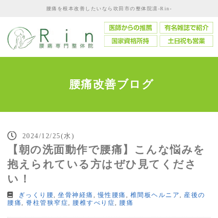
腰痛を根本改善したいなら吹田市の整体院凛-Rin-
腰痛改善ブログ
2024/12/25(水)
【朝の洗面動作で腰痛】こんな悩みを
抱えられている方はぜひ見てくださ
い！
ぎっくり腰
,
坐骨神経痛
,
慢性腰痛
,
椎間板ヘルニア
,
産後の
腰痛
,
脊柱管狭窄症
,
腰椎すべり症
,
腰痛