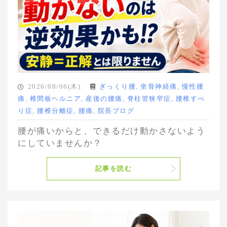
2026/08/06(木)
ぎっくり腰
,
坐骨神経痛
,
慢性腰
痛
,
椎間板ヘルニア
,
産後の腰痛
,
脊柱管狭窄症
,
腰椎すべ
り症
,
腰椎分離症
,
腰痛
,
院長ブログ
腰が痛いからと、できるだけ動かさないよう
にしていませんか？
記事を読む