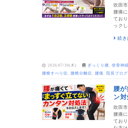
吹田市
腰痛に
ており
ックし
続き
2026/07/30(木)
ぎっくり腰
,
坐骨神
腰椎すべり症
,
腰椎分離症
,
腰痛
,
院長ブログ
腰が
ン対
吹田市
腰痛に
ており
な方は