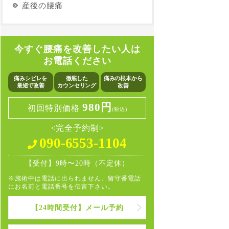
産後の腰痛
今すぐ腰痛を改善したい人は
お電話ください
痛みシビレを
徹底した
痛みの根本から
最短で改善
カウンセリング
改善
980円
初回特別価格
(税込)
<完全予約制>
090-6553-1104
【受付】9時〜20時（不定休）
※施術中は電話に出られません。留守番電話
にお名前と電話番号を伝言下さい。
【24時間受付】メール予約