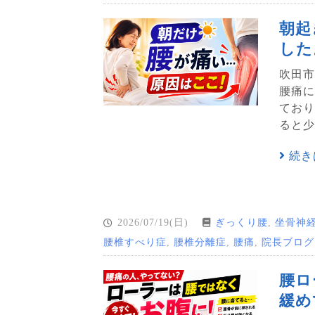
朝起
した
吹田市
腰痛に
てお
ると少
続き
2026/07/19(日)
ぎっくり腰
,
坐骨神
腰椎すべり症
,
腰椎分離症
,
腰痛
,
院長ブログ
腰ロ
緩め