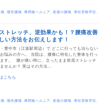
経痛
,
慢性腰痛
,
椎間板ヘルニア
,
産後の腰痛
,
脊柱管狭窄症
,
ストレッチ、逆効果かも！？腰痛改善
しい方法をお伝えします！
・豊中市（江坂駅周辺）で どこに行っても治らない
お悩みの方へ。 当院は、腰痛に特化した整体を行っ
ます。 腰が痛い時に、立ったまま前屈ストレッチ
ませんか？ 実はその方法…
はこちら
経痛
,
慢性腰痛
,
椎間板ヘルニア
,
産後の腰痛
,
脊柱管狭窄症
,