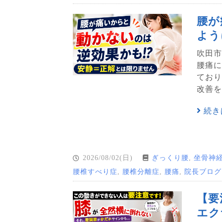
腰が
よう
吹田市
腰痛に
ており
改善を
続き
2026/08/02(日)
ぎっくり腰
,
坐骨神
腰椎すべり症
,
腰椎分離症
,
腰痛
,
院長ブログ
【要
エク