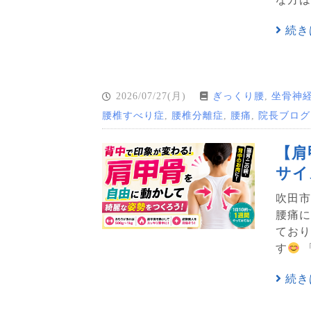
続き
2026/07/27(月)
ぎっくり腰
,
坐骨神
腰椎すべり症
,
腰椎分離症
,
腰痛
,
院長ブログ
【肩
サイ
吹田市
腰痛に
てお
す
続き