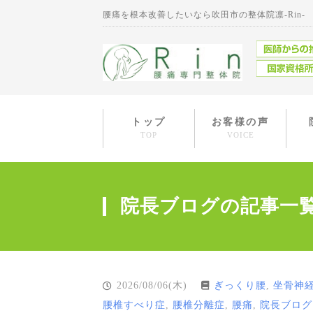
腰痛を根本改善したいなら吹田市の整体院凛-Rin-
トップ
お客様の声
TOP
VOICE
院長ブログの記事一
2026/08/06(木)
ぎっくり腰
,
坐骨神
腰椎すべり症
,
腰椎分離症
,
腰痛
,
院長ブログ