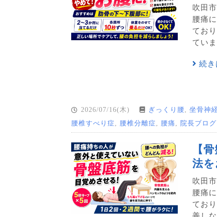
吹田市
腰痛に
ており
ていま
続き
2026/07/16(木)
ぎっくり腰
,
坐骨神
腰椎すべり症
,
腰椎分離症
,
腰痛
,
院長ブログ
【骨
法を
吹田市
腰痛に
ており
善し