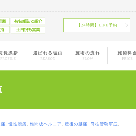
【24時間】LINE予約
院長挨拶
選ばれる理由
施術の流れ
施術料
PROFILE
REASON
FLOW
PRICE
覧
経痛
,
慢性腰痛
,
椎間板ヘルニア
,
産後の腰痛
,
脊柱管狭窄症
,