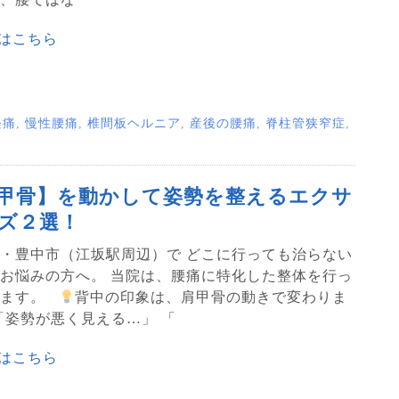
はこちら
経痛
,
慢性腰痛
,
椎間板ヘルニア
,
産後の腰痛
,
脊柱管狭窄症
,
甲骨】を動かして姿勢を整えるエクサ
ズ２選！
・豊中市（江坂駅周辺）で どこに行っても治らない
お悩みの方へ。 当院は、腰痛に特化した整体を行っ
ります。
背中の印象は、肩甲骨の動きで変わりま
「姿勢が悪く見える…」 「
はこちら