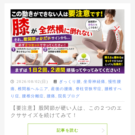
2026/08/02(日)
ぎっくり腰
,
坐骨神経痛
,
慢性腰
痛
,
椎間板ヘルニア
,
産後の腰痛
,
脊柱管狭窄症
,
腰椎すべ
り症
,
腰椎分離症
,
腰痛
,
院長ブログ
【要注意】股関節が硬い人は、この２つのエ
クササイズを続けてみて！
記事を読む