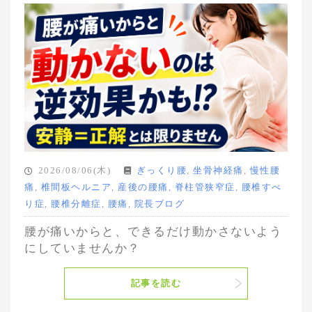
2026/08/06(木)
ぎっくり腰
,
坐骨神経痛
,
慢性腰
痛
,
椎間板ヘルニア
,
産後の腰痛
,
脊柱管狭窄症
,
腰椎すべ
り症
,
腰椎分離症
,
腰痛
,
院長ブログ
腰が痛いからと、できるだけ動かさないよう
にしていませんか？
記事を読む