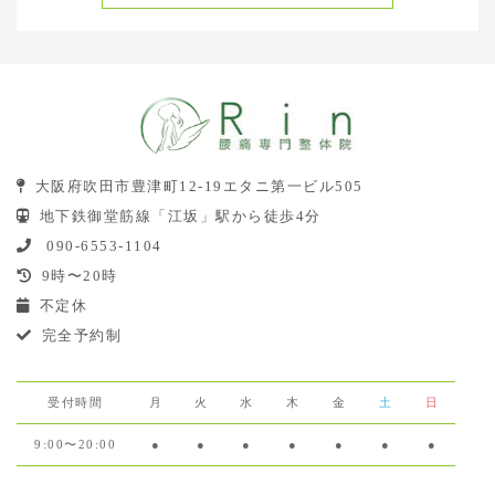
大阪府吹田市豊津町12-19エタニ第一ビル505
地下鉄御堂筋線「江坂」駅から徒歩4分
090-6553-1104
9時〜20時
不定休
完全予約制
受付時間
月
火
水
木
金
土
日
9:00〜20:00
●
●
●
●
●
●
●