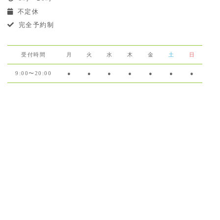
不定休
完全予約制
受付時間
月
火
水
木
金
土
日
9:00〜20:00
●
●
●
●
●
●
●