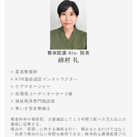
整体院凛-Rin- 院長
綿村 礼
柔道整復師
KTR協会認定インストラクタ―
ケアマネージャー
住環境コーディネーター２級
福祉用具専門相談員
車いす安全整備士
整形外科や整骨院、介護施設にて１３年間で延べ３万人以上の
施術に従事する。
痛みの「原因」に対する施術を行い、痛みをとるだけではなく
「自身で痛みのない状態を維持できる」根本的な腰痛改善プロ