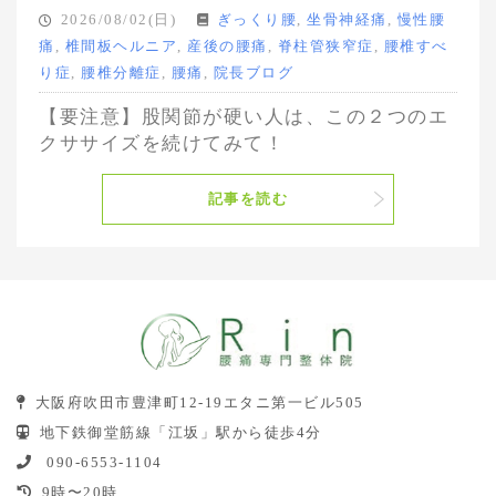
2026/08/02(日)
ぎっくり腰
,
坐骨神経痛
,
慢性腰
痛
,
椎間板ヘルニア
,
産後の腰痛
,
脊柱管狭窄症
,
腰椎すべ
り症
,
腰椎分離症
,
腰痛
,
院長ブログ
【要注意】股関節が硬い人は、この２つのエ
クササイズを続けてみて！
記事を読む
大阪府吹田市豊津町12-19エタニ第一ビル505
地下鉄御堂筋線「江坂」駅から徒歩4分
090-6553-1104
9時〜20時