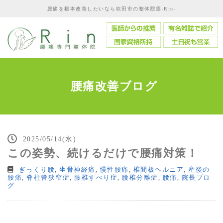
腰痛を根本改善したいなら吹田市の整体院凛-Rin-
腰痛改善ブログ
2025/05/14(水)
この姿勢、続けるだけで腰痛対策！
ぎっくり腰
,
坐骨神経痛
,
慢性腰痛
,
椎間板ヘルニア
,
産後の
腰痛
,
脊柱管狭窄症
,
腰椎すべり症
,
腰椎分離症
,
腰痛
,
院長ブロ
グ