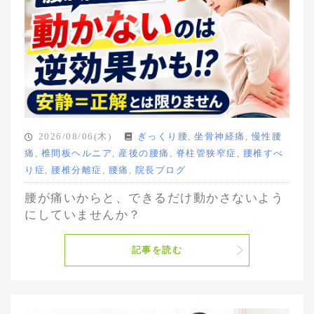
2026/08/06(木)
ぎっくり腰
,
坐骨神経痛
,
慢性腰
痛
,
椎間板ヘルニア
,
産後の腰痛
,
脊柱管狭窄症
,
腰椎すべ
り症
,
腰椎分離症
,
腰痛
,
院長ブログ
腰が痛いからと、できるだけ動かさないよう
にしていませんか？
記事を読む