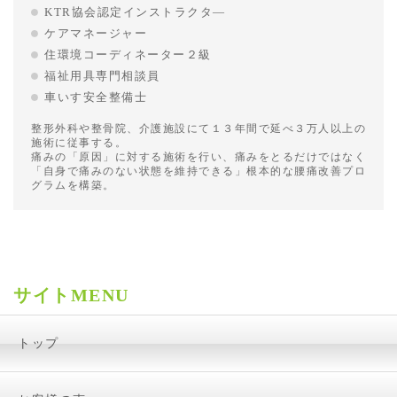
KTR協会認定インストラクタ―
ケアマネージャー
住環境コーディネーター２級
福祉用具専門相談員
車いす安全整備士
整形外科や整骨院、介護施設にて１３年間で延べ３万人以上の
施術に従事する。
痛みの「原因」に対する施術を行い、痛みをとるだけではなく
「自身で痛みのない状態を維持できる」根本的な腰痛改善プロ
グラムを構築。
サイトMENU
トップ