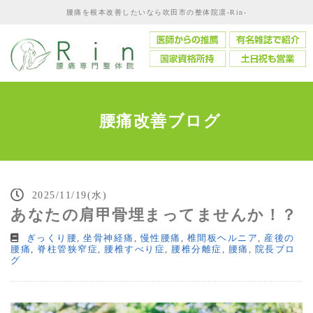
腰痛を根本改善したいなら吹田市の整体院凛-Rin-
腰痛改善ブログ
2025/11/19(水)
あなたの肩甲骨埋まってませんか！？
ぎっくり腰
,
坐骨神経痛
,
慢性腰痛
,
椎間板ヘルニア
,
産後の
腰痛
,
脊柱管狭窄症
,
腰椎すべり症
,
腰椎分離症
,
腰痛
,
院長ブロ
グ