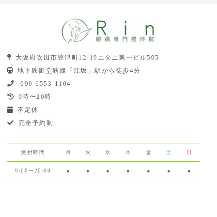
大阪府吹田市豊津町12-19エタニ第一ビル505
地下鉄御堂筋線「江坂」駅から徒歩4分
090-6553-1104
9時〜20時
不定休
完全予約制
受付時間
月
火
水
木
金
土
日
9:00〜20:00
●
●
●
●
●
●
●