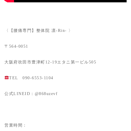
〈【腰痛専門】整体院 凛-Rin- 〉
〒564-0051
大阪府吹田市豊津町12-19エタニ第一ビル505
TEL 090-6553-1104
公式LINEID：@868uzevf
営業時間：