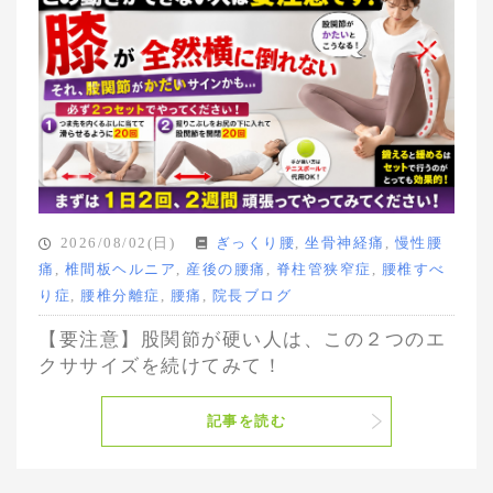
2026/08/02(日)
ぎっくり腰
,
坐骨神経痛
,
慢性腰
痛
,
椎間板ヘルニア
,
産後の腰痛
,
脊柱管狭窄症
,
腰椎すべ
り症
,
腰椎分離症
,
腰痛
,
院長ブログ
【要注意】股関節が硬い人は、この２つのエ
クササイズを続けてみて！
記事を読む