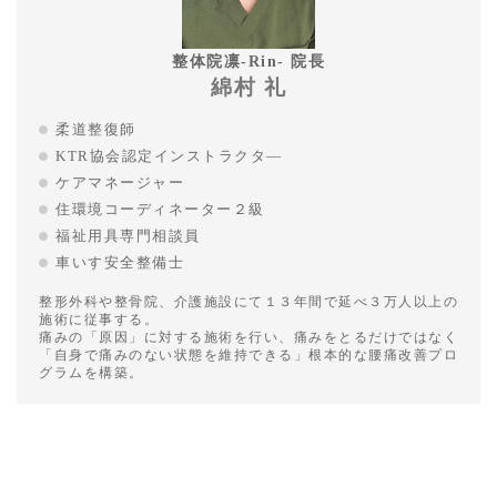
整体院凛-Rin- 院長
綿村 礼
柔道整復師
KTR協会認定インストラクタ―
ケアマネージャー
住環境コーディネーター２級
福祉用具専門相談員
車いす安全整備士
整形外科や整骨院、介護施設にて１３年間で延べ３万人以上の
施術に従事する。
痛みの「原因」に対する施術を行い、痛みをとるだけではなく
「自身で痛みのない状態を維持できる」根本的な腰痛改善プロ
グラムを構築。