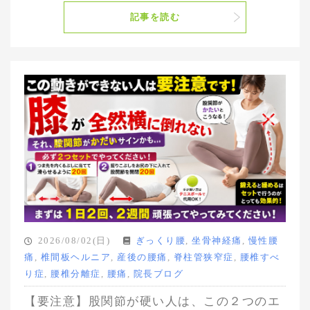
記事を読む
2026/08/02(日)
ぎっくり腰
,
坐骨神経痛
,
慢性腰
痛
,
椎間板ヘルニア
,
産後の腰痛
,
脊柱管狭窄症
,
腰椎すべ
り症
,
腰椎分離症
,
腰痛
,
院長ブログ
【要注意】股関節が硬い人は、この２つのエ