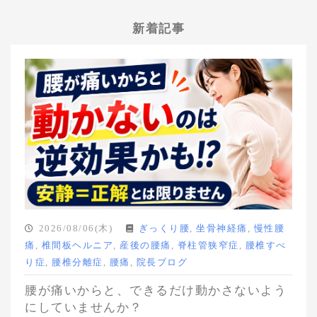
新着記事
2026/08/06(木)
ぎっくり腰
,
坐骨神経痛
,
慢性腰
痛
,
椎間板ヘルニア
,
産後の腰痛
,
脊柱管狭窄症
,
腰椎すべ
り症
,
腰椎分離症
,
腰痛
,
院長ブログ
腰が痛いからと、できるだけ動かさないよう
にしていませんか？