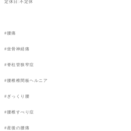
定休日:不定休
#腰痛
#坐骨神経痛
#脊柱管狭窄症
#腰椎椎間板ヘルニア
#ぎっくり腰
#腰椎すべり症
#産後の腰痛