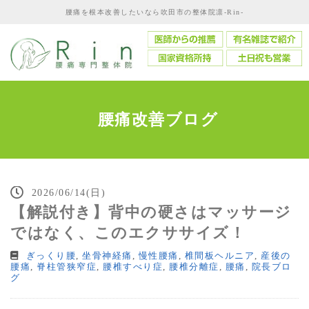
腰痛を根本改善したいなら吹田市の整体院凛-Rin-
腰痛改善ブログ
2026/06/14(日)
【解説付き】背中の硬さはマッサージ
ではなく、このエクササイズ！
ぎっくり腰
,
坐骨神経痛
,
慢性腰痛
,
椎間板ヘルニア
,
産後の
腰痛
,
脊柱管狭窄症
,
腰椎すべり症
,
腰椎分離症
,
腰痛
,
院長ブロ
グ