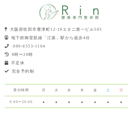
大阪府吹田市豊津町12-19エタニ第一ビル505
地下鉄御堂筋線「江坂」駅から徒歩4分
090-6553-1104
9時〜20時
不定休
完全予約制
受付時間
月
火
水
木
金
土
日
9:00〜20:00
●
●
●
●
●
●
●