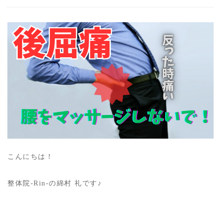
こんにちは！
整体院-Rin-の綿村 礼です♪