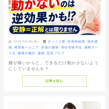
2026/08/06(木)
ぎっくり腰
,
坐骨神経痛
,
慢性腰
痛
,
椎間板ヘルニア
,
産後の腰痛
,
脊柱管狭窄症
,
腰椎すべ
り症
,
腰椎分離症
,
腰痛
,
院長ブログ
腰が痛いからと、できるだけ動かさないよう
にしていませんか？
記事を読む