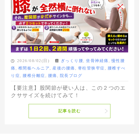
2026/08/02(日)
ぎっくり腰
,
坐骨神経痛
,
慢性腰
痛
,
椎間板ヘルニア
,
産後の腰痛
,
脊柱管狭窄症
,
腰椎すべ
り症
,
腰椎分離症
,
腰痛
,
院長ブログ
【要注意】股関節が硬い人は、この２つのエ
クササイズを続けてみて！
記事を読む