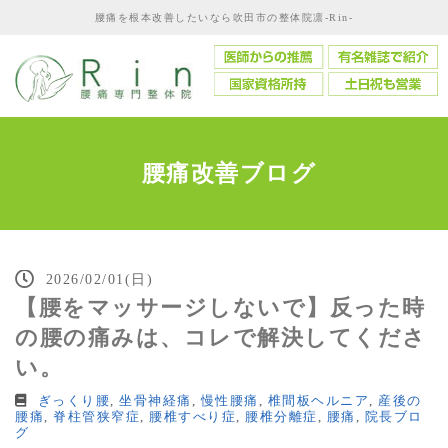
腰痛を根本改善したいなら吹田市の整体院凛-Rin-
腰痛改善ブログ
2026/02/01(日)
【腰をマッサージしないで】反った時
の腰の痛みは、コレで解決してくださ
い。
ぎっくり腰
,
坐骨神経痛
,
慢性腰痛
,
椎間板ヘルニア
,
産後の
腰痛
,
脊柱管狭窄症
,
腰椎すべり症
,
腰椎分離症
,
腰痛
,
院長ブロ
グ