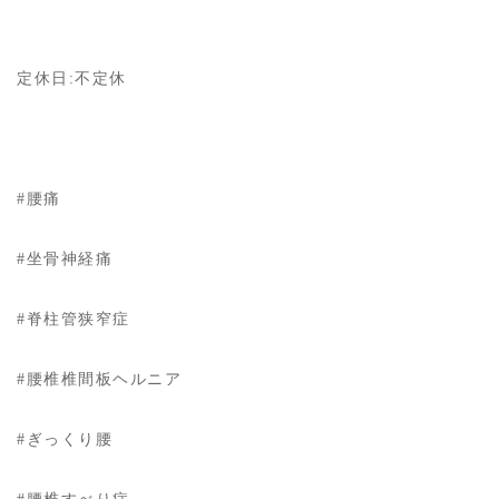
定休日:不定休
#腰痛
#坐骨神経痛
#脊柱管狭窄症
#腰椎椎間板ヘルニア
#ぎっくり腰
#腰椎すべり症