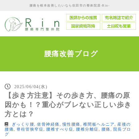
腰痛を根本改善したいなら吹田市の整体院凛-Rin-
腰痛改善ブログ
2025/06/04(水)
【歩き方注意】その歩き方、腰痛の原
因かも！？重心がブレない正しい歩き
方とは？
ぎっくり腰
,
坐骨神経痛
,
慢性腰痛
,
椎間板ヘルニア
,
産後の
腰痛
,
脊柱管狭窄症
,
腰椎すべり症
,
腰椎分離症
,
腰痛
,
院長ブロ
グ