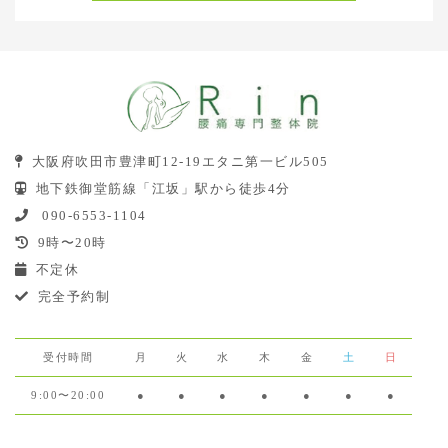
大阪府吹田市豊津町12-19エタニ第一ビル505
地下鉄御堂筋線「江坂」駅から徒歩4分
090-6553-1104
9時〜20時
不定休
完全予約制
受付時間
月
火
水
木
金
土
日
9:00〜20:00
●
●
●
●
●
●
●