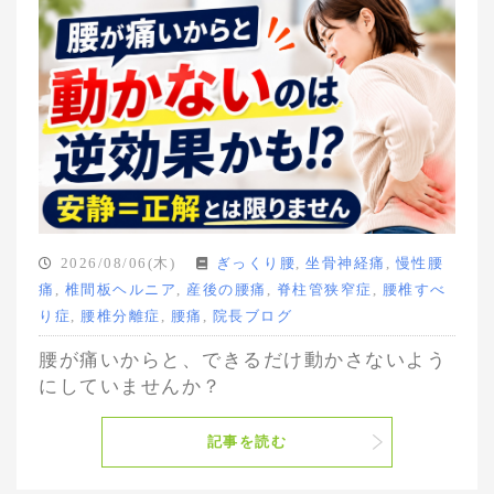
2026/08/06(木)
ぎっくり腰
,
坐骨神経痛
,
慢性腰
痛
,
椎間板ヘルニア
,
産後の腰痛
,
脊柱管狭窄症
,
腰椎すべ
り症
,
腰椎分離症
,
腰痛
,
院長ブログ
腰が痛いからと、できるだけ動かさないよう
にしていませんか？
記事を読む