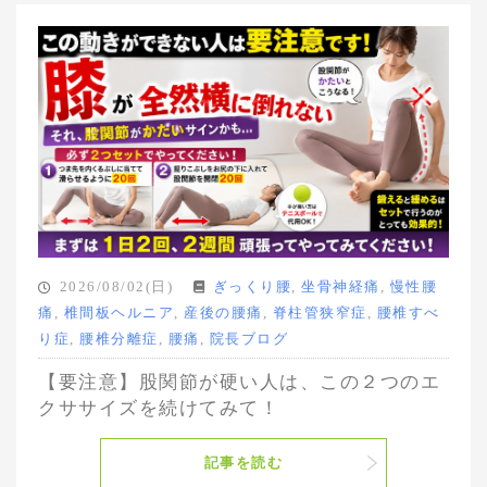
2026/08/02(日)
ぎっくり腰
,
坐骨神経痛
,
慢性腰
痛
,
椎間板ヘルニア
,
産後の腰痛
,
脊柱管狭窄症
,
腰椎すべ
り症
,
腰椎分離症
,
腰痛
,
院長ブログ
【要注意】股関節が硬い人は、この２つのエ
クササイズを続けてみて！
記事を読む