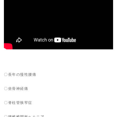
〇長年の慢性腰痛
〇坐骨神経痛
〇脊柱管狭窄症
〇腰椎椎間板ヘルニア