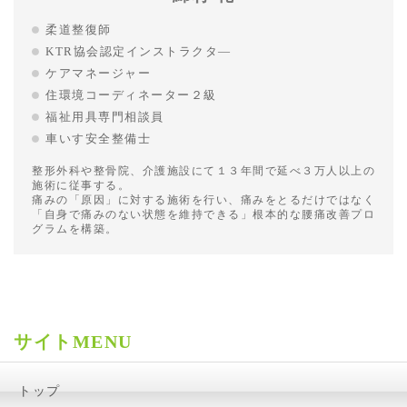
柔道整復師
KTR協会認定インストラクタ―
ケアマネージャー
住環境コーディネーター２級
福祉用具専門相談員
車いす安全整備士
整形外科や整骨院、介護施設にて１３年間で延べ３万人以上の
施術に従事する。
痛みの「原因」に対する施術を行い、痛みをとるだけではなく
「自身で痛みのない状態を維持できる」根本的な腰痛改善プロ
グラムを構築。
サイトMENU
トップ