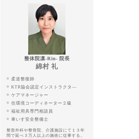
整体院凛-Rin- 院長
綿村 礼
柔道整復師
KTR協会認定インストラクタ―
ケアマネージャー
住環境コーディネーター２級
福祉用具専門相談員
車いす安全整備士
整形外科や整骨院、介護施設にて１３年
間で延べ３万人以上の施術に従事する。