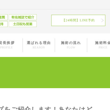
【24時間】LINE予約
院長挨拶
選ばれる理由
施術の流れ
施術料
PROFILE
REASON
FLOW
PRICE
プをご紹介します！あなたはど