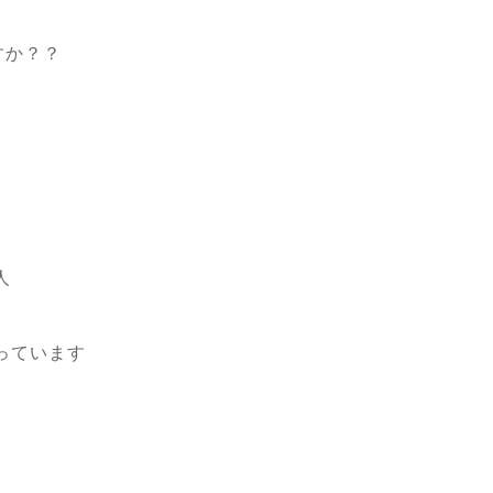
すか？？
人
っています