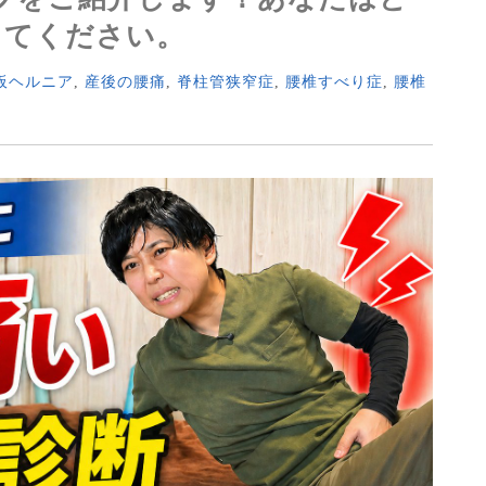
してください。
板ヘルニア
,
産後の腰痛
,
脊柱管狭窄症
,
腰椎すべり症
,
腰椎