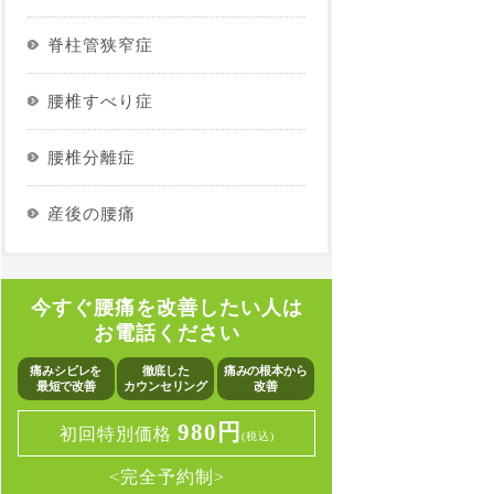
脊柱管狭窄症
腰椎すべり症
腰椎分離症
産後の腰痛
今すぐ腰痛を改善したい人は
お電話ください
痛みシビレを
徹底した
痛みの根本から
最短で改善
カウンセリング
改善
980円
初回特別価格
(税込)
<完全予約制>