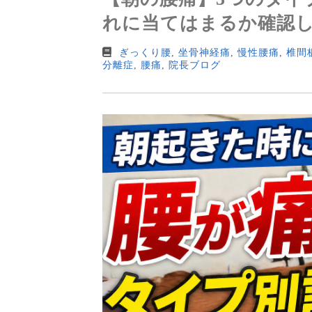
れに当てはまるか確認
ぎっくり腰
,
坐骨神経痛
,
慢性腰痛
,
椎間
分離症
,
腰痛
,
院長ブログ