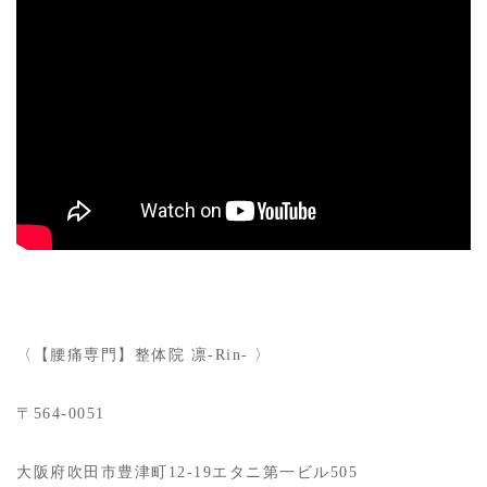
〈【腰痛専門】整体院 凛-Rin- 〉
〒564-0051
大阪府吹田市豊津町12-19エタニ第一ビル505