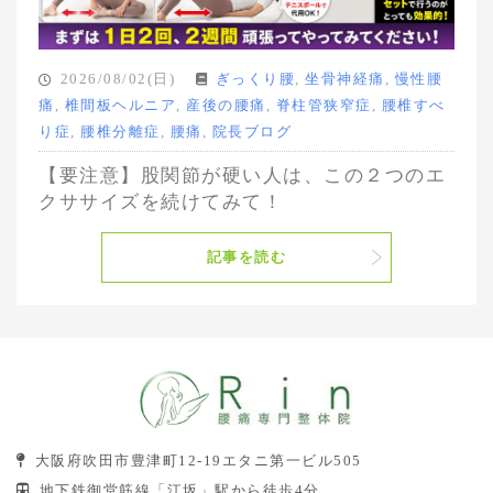
2026/08/02(日)
ぎっくり腰
,
坐骨神経痛
,
慢性腰
痛
,
椎間板ヘルニア
,
産後の腰痛
,
脊柱管狭窄症
,
腰椎すべ
り症
,
腰椎分離症
,
腰痛
,
院長ブログ
【要注意】股関節が硬い人は、この２つのエ
クササイズを続けてみて！
記事を読む
大阪府吹田市豊津町12-19エタニ第一ビル505
地下鉄御堂筋線「江坂」駅から徒歩4分