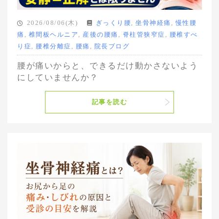
2026/08/06(木)
ぎっくり腰
,
坐骨神経痛
,
慢性腰
痛
,
椎間板ヘルニア
,
産後の腰痛
,
脊柱管狭窄症
,
腰椎すべ
り症
,
腰椎分離症
,
腰痛
,
院長ブログ
腰が痛いからと、できるだけ動かさないよう
にしていませんか？
記事を読む