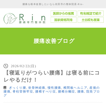
腰痛を根本改善したいなら吹田市の整体院凛-Rin-
腰痛改善ブログ
2026/02/22(日)
【寝返りがつらい腰痛】は寝る前にコ
レやるだけ！
ぎっくり腰
,
坐骨神経痛
,
慢性腰痛
,
椎間板ヘルニア
,
産後の
腰痛
,
脊柱管狭窄症
,
腰椎すべり症
,
腰椎分離症
,
腰痛
,
院長ブロ
グ