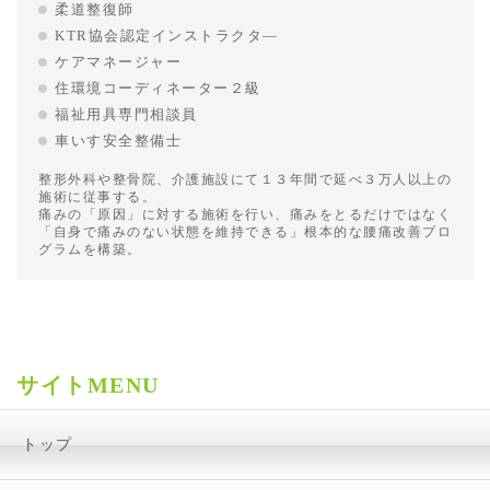
柔道整復師
KTR協会認定インストラクタ―
ケアマネージャー
住環境コーディネーター２級
福祉用具専門相談員
車いす安全整備士
整形外科や整骨院、介護施設にて１３年間で延べ３万人以上の
施術に従事する。
痛みの「原因」に対する施術を行い、痛みをとるだけではなく
「自身で痛みのない状態を維持できる」根本的な腰痛改善プロ
グラムを構築。
サイトMENU
トップ