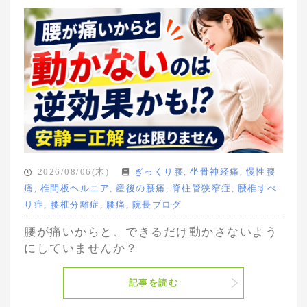
2026/08/06(木)
ぎっくり腰
,
坐骨神経痛
,
慢性腰
痛
,
椎間板ヘルニア
,
産後の腰痛
,
脊柱管狭窄症
,
腰椎すべ
り症
,
腰椎分離症
,
腰痛
,
院長ブログ
腰が痛いからと、できるだけ動かさないよう
にしていませんか？
記事を読む