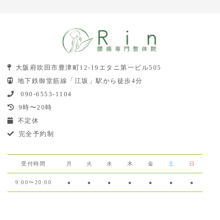
大阪府吹田市豊津町12-19エタニ第一ビル505
地下鉄御堂筋線「江坂」駅から徒歩4分
090-6553-1104
9時〜20時
不定休
完全予約制
受付時間
月
火
水
木
金
土
日
9:00〜20:00
●
●
●
●
●
●
●