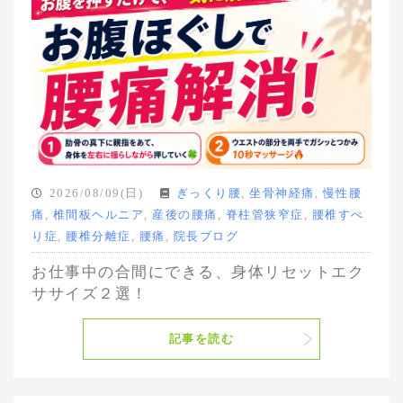
2026/08/09(日)
ぎっくり腰
,
坐骨神経痛
,
慢性腰
痛
,
椎間板ヘルニア
,
産後の腰痛
,
脊柱管狭窄症
,
腰椎すべ
り症
,
腰椎分離症
,
腰痛
,
院長ブログ
お仕事中の合間にできる、身体リセットエク
ササイズ２選！
記事を読む