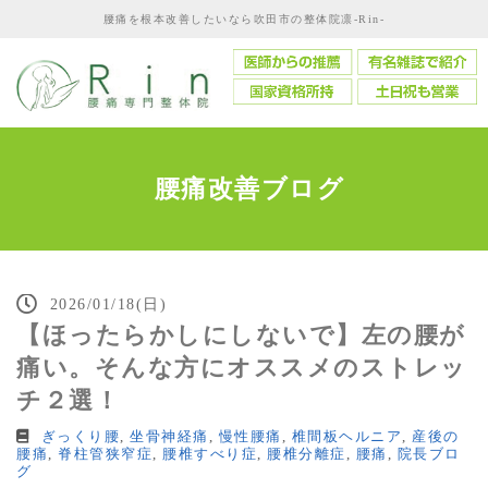
腰痛を根本改善したいなら吹田市の整体院凛-Rin-
腰痛改善ブログ
2026/01/18(日)
【ほったらかしにしないで】左の腰が
痛い。そんな方にオススメのストレッ
チ２選！
ぎっくり腰
,
坐骨神経痛
,
慢性腰痛
,
椎間板ヘルニア
,
産後の
腰痛
,
脊柱管狭窄症
,
腰椎すべり症
,
腰椎分離症
,
腰痛
,
院長ブロ
グ